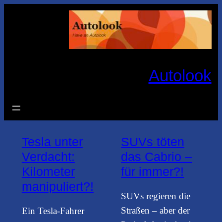
Zum
Inhalt
springen
Autolook
Tesla unter
SUVs töten
Verdacht:
das Cabrio –
Kilometer
für immer?!
manipuliert?!
SUVs regieren die
Straßen – aber der
Ein Tesla-Fahrer